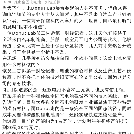
Donut推出全固态电池。刘佳拍摄
当天下午，来Donut Lab展台参观的人并不算多，但前来咨
询电池细节的专业人士从未间断，其中不乏来自汽车产业链的
从业者。一位前来探虚实的汽车厂商人士坦言，自己最初听到
消息时“根本不相信”。
一位Donut Lab员工告诉第一财经记者，这几天他们接待了
全球来自汽车制造商、船舶、航空乃至电力公司等代表。他解
释道，公司此前一直处于保密研发状态，几天前才突然公开成
果，打了全世界一个措手不及。
在现场，几乎所有访客都指向同一个核心问题：这款电池究竟
用什么材料做的？
该员工告诉第一财经记者，电池的核心材料以及生产工艺不便
透露，也不会把具体的技术细节写在论文里公布，因为这是公
司的专有技术。
“我可以透露的是，这款电池不含稀土元素，也没有使用锂。
它采用的是一种和传统全固态电池截然不同的技术路线。”他
告诉记者，目前大多数全固态电池研发企业都聚焦于某些特定
的稀有材料，而Donut走的是一条完全不同的固态路径，同时
成本又能和磷酸铁锂电池持平，还能实现快速规模化量产。
他透露，目前的产能约为1吉瓦时，计划明年年初将产能提升
到20到30吉瓦时。
他指向展位中心的一辆摩托车对记者说，几个月内搭载该电池